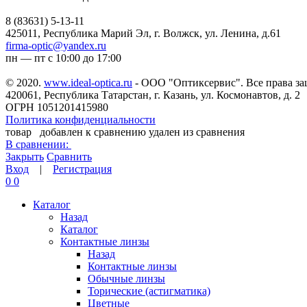
8 (83631) 5-13-11
425011, Республика Марий Эл, г. Волжск, ул. Ленина, д.61
firma-optic@yandex.ru
пн — пт с 10:00 до 17:00
© 2020.
www.ideal-optica.ru
- ООО "Оптиксервис". Все права з
420061, Республика Татарстан, г. Казань, ул. Космонавтов, д. 2
ОГРН 1051201415980
Политика конфиденциальности
товар
добавлен к сравнению
удален из сравнения
В сравнении:
Закрыть
Сравнить
Вход
|
Регистрация
0
0
Каталог
Назад
Каталог
Контактные линзы
Назад
Контактные линзы
Обычные линзы
Торические (астигматика)
Цветные