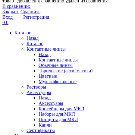
товар
добавлен к сравнению
удален из сравнения
В сравнении:
Закрыть
Сравнить
Вход
|
Регистрация
0
0
Каталог
Назад
Каталог
Контактные линзы
Назад
Контактные линзы
Обычные линзы
Торические (астигматика)
Цветные
Мультифокальные
Растворы
Аксессуары
Назад
Аксессуары
Контейнеры для МКЛ
Наборы для МКЛ
Пинцеты для МКЛ
Капли
Сертификаты