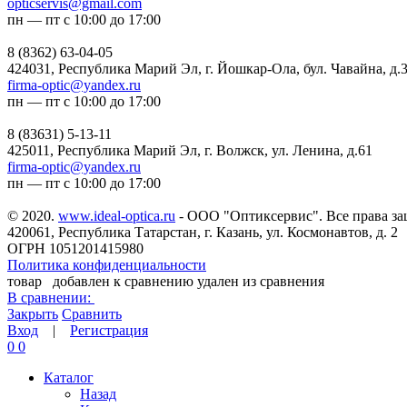
opticservis@gmail.com
пн — пт с 10:00 до 17:00
8 (8362) 63-04-05
424031, Республика Марий Эл, г. Йошкар-Ола, бул. Чавайна, д.
firma-optic@yandex.ru
пн — пт с 10:00 до 17:00
8 (83631) 5-13-11
425011, Республика Марий Эл, г. Волжск, ул. Ленина, д.61
firma-optic@yandex.ru
пн — пт с 10:00 до 17:00
© 2020.
www.ideal-optica.ru
- ООО "Оптиксервис". Все права з
420061, Республика Татарстан, г. Казань, ул. Космонавтов, д. 2
ОГРН 1051201415980
Политика конфиденциальности
товар
добавлен к сравнению
удален из сравнения
В сравнении:
Закрыть
Сравнить
Вход
|
Регистрация
0
0
Каталог
Назад