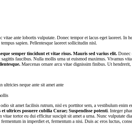
 vitae ante lobortis vulputate. Donec tempor et lacus eget laoreet. In he
 tempus sapien. Pellentesque laoreet sollicitudin nisl.
que semper tincidunt et vitae risus. Mauris sed varius elit.
Donec do
t sagittis faucibus. Nulla mollis urna ut euismod maximus. Vivamus vit
lentesque.
Maecenas ornare arcu vitae dignissim finibus. Ut hendrerit, mi
in ultricies neque ante sit amet ante
ollis
 odio sit amet facilisis rutrum, nisl ex porttitor sem, a vestibulum enim 
 et ultrices posuere cubilia Curae; Suspendisse potenti
. Integer pha
vitae tortor eu dui efficitur suscipit sit amet a urna. Nunc vulputate di
ro, fermentum in imperdiet et, fermentum a nisi. Duis ac eros luctus, cons