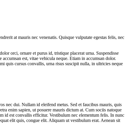
ndrerit at mauris nec venenatis. Quisque vulputate egestas felis, nec
lor orci, ornare et purus id, tristique placerat urna. Suspendisse
ae accumsan est, vitae vehicula neque. Etiam in accumsan dolor.
 quis cursus convallis, urna risus suscipit nulla, in ultricies neque
eros nec dui. Nullam id eleifend metus. Sed et faucibus mauris, quis
retra enim sapien, ut posuere mauris dictum at. Cum sociis natoque
am id est convallis efficitur. Vestibulum nec elementum felis. In nunc
equat elit quis, congue elit. Aliquam ut vestibulum erat. Aenean sit