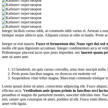
Integer facilisis cursus nibh, at commodo nibh varius et. Aenean a nunc
tristique neque ultrices quis. Aliquam cursus at odio at mattis. Proin ac
Integer ut erat mauris.
Fusce et fermentum dui. Nunc eget dui sed ne
mollis elit quis dignissim accumsan. Integer condimentum arcu ut veli
Pellentesque placerat lacus quis justo imperdiet, nec
laoreet quam pel
ante sit amet ante.
Ut hendrerit, mi quis cursus convallis, urna risus suscipit nulla, 
Proin porta faucibus magna, eu rhoncus est molestie vel
Suspendisse vitae tellus magna. Maecenas commodo tristique m
Lorem ipsum dolor sit amet, consectetur adipiscing elit. Fusce aliquet,
efficitur arcu.
Vestibulum ante ipsum primis in faucibus orci luctus
penatibus et magnis dis parturient montes, nascetur ridiculus mus. Nam 
nisl, ornare quis consequat sit amet, porttitor id elit. Fusce enim libe
amet velit ligula.