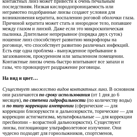
контактных линз может привести к очень печальным
последствиям. Низкая кислородопроницаемость или
неграмотно подобранные линзы создают условия для
возникновения кератита, воспалению роговой оболочки глаза.
Причиной кератита может стать и инородное тело, попавшее
между глазом и линзой. Даже если это микроскопическая
пылинка. Длительное непрерывное (порядка двух суток)
ношение линз способствует развитию микрофлоры на
роговице, что способствует развитию различных инфекций.
Есть еще одна проблема - вынужденное пребывание в
загазованном, прокуренном или запыленном помещении.
Контактные линзы очень быстро впитывают все запахи и
газы, что провоцирует раздражение роговицы.
На вид и цвет…
Существует множество видов контактных линз
. В основном
они различаются
по сроку использования
(от 1 дня до 6
месяцев),
по степени гидрофильности
(по количеству воды)
и
по типу коррекции аметропии
(сферические — для
коррекции близорукости и дальнозоркости, торические — для
коррекции астигматизма, мультифокальные — для коррекции
пресбиопии – возрастной дальнозоркости). Существуют
линзы, поглощающие ультрафиолетовое излучение. Они
чудесно подходят для горнолыжников, спортсменов,