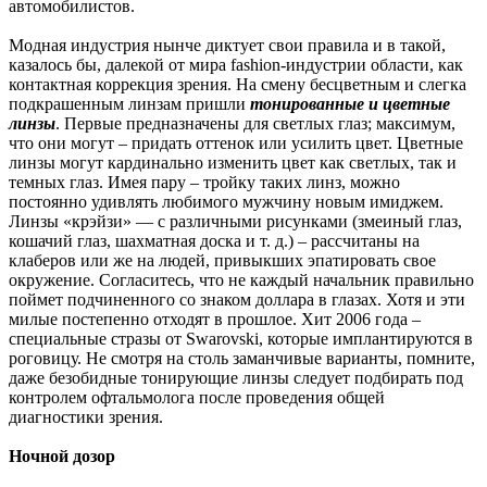
автомобилистов.
Модная индустрия нынче диктует свои правила и в такой,
казалось бы, далекой от мира fashion-индустрии области, как
контактная коррекция зрения. На смену бесцветным и слегка
подкрашенным линзам пришли
тонированные и цветные
линзы
. Первые предназначены для светлых глаз; максимум,
что они могут – придать оттенок или усилить цвет. Цветные
линзы могут кардинально изменить цвет как светлых, так и
темных глаз. Имея пару – тройку таких линз, можно
постоянно удивлять любимого мужчину новым имиджем.
Линзы «крэйзи» — с различными рисунками (змеиный глаз,
кошачий глаз, шахматная доска и т. д.) – рассчитаны на
клаберов или же на людей, привыкших эпатировать свое
окружение. Согласитесь, что не каждый начальник правильно
поймет подчиненного со знаком доллара в глазах. Хотя и эти
милые постепенно отходят в прошлое. Хит 2006 года –
специальные стразы от Swarovski, которые имплантируются в
роговицу. Не смотря на столь заманчивые варианты, помните,
даже безобидные тонирующие линзы следует подбирать под
контролем офтальмолога после проведения общей
диагностики зрения.
Ночной дозор