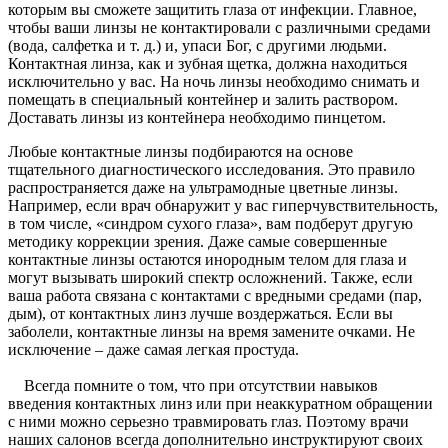
которым вы сможете защитить глаза от инфекции. Главное,
чтобы ваши линзы не контактировали с различными средами
(вода, салфетка и т. д.) и, упаси Бог, с другими людьми.
Контактная линза, как и зубная щетка, должна находиться
исключительно у вас. На ночь линзы необходимо снимать и
помещать в специальный контейнер и залить раствором.
Доставать линзы из контейнера необходимо пинцетом.
Любые контактные линзы подбираются на основе
тщательного диагностического исследования. Это правило
распространяется даже на ультрамодные цветные линзы.
Например, если врач обнаружит у вас гиперчувствительность,
в том числе, «синдром сухого глаза», вам подберут другую
методику коррекции зрения. Даже самые совершенные
контактные линзы остаются инородным телом для глаза и
могут вызывать широкий спектр осложнений. Также, если
ваша работа связана с контактами с вредными средами (пар,
дым), от контактных линз лучше воздержаться. Если вы
заболели, контактные линзы на время замените очками. Не
исключение – даже самая легкая простуда.
Всегда помните о том, что при отсутствии навыков
введения контактных линз или при неаккуратном обращении
с ними можно серьезно травмировать глаз. Поэтому врачи
наших салонов всегда дополнительно инструктируют своих