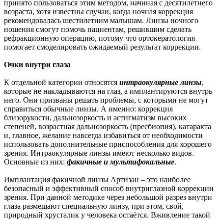
принято пользоваться этим методом, начиная с десятилетнего
возраста, хотя известны случаи, когда ночная коррекция
рекомендовалась шестилетним малышам. Линзы ночного
ношения смогут помочь пациентам, решившим сделать
рефракционную операцию, потому что ортокератология
помогает смоделировать ожидаемый результат коррекции.
Очки внутри глаза
К отдельной категории относятся
интраокулярные линзы
,
которые не накладываются на глаз, а имплантируются внутрь
него. Они призваны решать проблемы, с которыми не могут
справиться обычные линзы. А именно: коррекция
близорукости, дальнозоркость и астигматизм высоких
степеней, возрастная дальнозоркость (пресбиопия), катаракта
и, главное, желание навсегда избавиться от необходимости
использовать дополнительные приспособления для хорошего
зрения. Интраокулярные линзы имеют несколько видов.
Основные из них:
факичные и мультифокальные
.
Имплантация факичной линзы Артизан – это наиболее
безопасный и эффективный способ внутриглазной коррекции
зрения. При данной методике через небольшой разрез внутри
глаза размещают специальную линзу, при этом, свой,
природный хрусталик у человека остаётся. Вживление такой