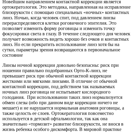
Новейшим направлением контактной коррекции является
ортокератология. Это методика, направленная на исправление
близорукости с помощью специальных «ночных» контактных
линз. Ночью, когда человек спит, под давлением линзы
перераспределяются клетки роговичного эпителия. Это
позволяет изменить форму роговицы и изменить точку
фокусировки света в глазу. В течение следующего дня человек
получает возможность видеть хорошо без очков и контактных
линз. Но если прекратить использование линз хотя бы на
сутки, параметры зрения возвращаются в первоначальное
состояние
Линзы ночной коррекции довольно безопасны: риск при
ношении правильно подобранных Орто-К-линз, не
превышает риск при обычной контактной коррекции
жесткими или мягкими линзами. В отличие от обычной
контактной коррекции, под действием так называемых
ночных линз роговица не испытывает кислородного
голодания. При использовании таких линз нормализуется
обмен слезы (ибо при данном виде коррекции ничего не
мешает) и не нарушается нормальная анатомия роговицы, а
также целость ее слоев. Ортокератология повсеместно
используется в детской офтальмологии, так как она
значительно «тормозит» развитие близорукости, не внося в
жизнь ребенка особого дискомфорта. В мировой практике