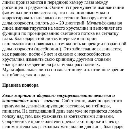
линзы производится в переднюю камеру глаза между
роговицей и радужкой. Одним из преимуществ имплантации
факичных линз является то, что с их помощью можно
корректировать гипервысокие степени близорукости и
дальнозоркости, вплоть до – 20 диоптрий. Мультифокальная
линза имплантируется на место хрусталика и выполняет его
функции по проецированию светового потока на сетчатку
глаза. Благодаря этой линзе, впервые в истории
офтальмологии появилась возможность коррекции возрастной
дальнозоркости (пресбиопии). Это заболевание развивается,
как правило, после 45 лет и связано с неспособностью
хрусталика изменять свою кривизну, другими словами
«настраивать» зрение на различных расстояниях.
Мультифокальная линза позволяет получить отличное зрение
как вблизи, так и в даль.
Правила подбора
Залог мирного и здорового сосуществования человека и
контактных линз – гигиена
. Собственно, именно для этого
придуманы дезинфицирующие растворы, контейнеры,
пинцеты. На сегодняшний день вам уже не придется ломать
голову над тем, как ухаживать за контактными линзами.
Современные производители предлагают широкий спектр
вспомогательных расходных материалов для линз, благодаря