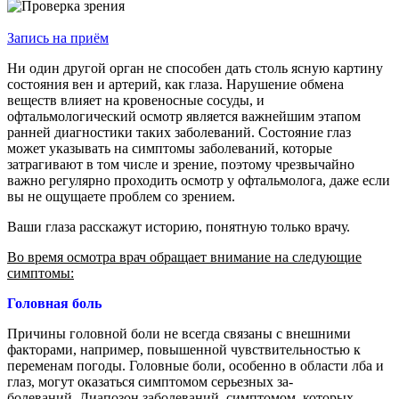
Запись на приём
Ни один другой орган не способен дать столь ясную картину
состояния вен и артерий, как глаза. Нарушение обмена
веществ влияет на кровеносные сосуды, и
офтальмологический осмотр является важнейшим этапом
ранней ди­агностики таких заболеваний. Состояние глаз
может указывать на симптомы заболеваний, которые
затрагивают в том числе и зрение, поэ­тому чрезвычайно
важно регулярно проходить осмотр у офтальмолога, даже если
вы не ощу­щаете проблем со зрением.
Ваши глаза расскажут историю, понятную толь­ко врачу.
Во время осмотра врач обращает внимание на следующие
симптомы:
Головная
боль
Причины головной боли не всегда связаны с внешними
факторами, например, повышенной чувствительностью к
пере­менам погоды. Головные боли, особенно в области лба и
глаз, могут оказаться симптомом серьезных за­
болеваний. Диапозон заболеваний, симптомом, которых