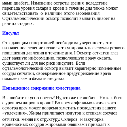
мами диабета. Изменение остроты зрения вследст­вие
перепада уровня саха­ра в крови в течение дня также может
свиде­тельствовать о наличии этого заболевания.
Офтальмологический осмотр позволит выявить диабет на
ранних стадиях.
Инсульт
Страдающим гипертонией необходима уве­ренность, что
назначенное лечение позволяет купировать все случаи резкого
повышения давления в течение дня. I Осмотр сетчатки глаз
да­ет важную информацию, позволяющую врачу ска­зать,
существует ли для вас риск инсульта. Если
офтальмологический ос­мотр выявит характерно измененные
сосуды сетчатки, своевременное предупреждение врача
поможет вам избе­жать инсульта.
Повышенное содержание холестерина
Вы любите вкусно поесть? Ну, кто же не любит... Но как быть
с уровнем жиров в крови? Во время офталь­мологического
осмотра врач может вовремя за­метить последствия вашего
«увлечения». Жи­ры прилипают изнутри к стенкам сосудов
1
сет­чатки, меняя их структуру. Склероз
и закупор­ка
кровеносных сосудов жировыми бляшками приводят к