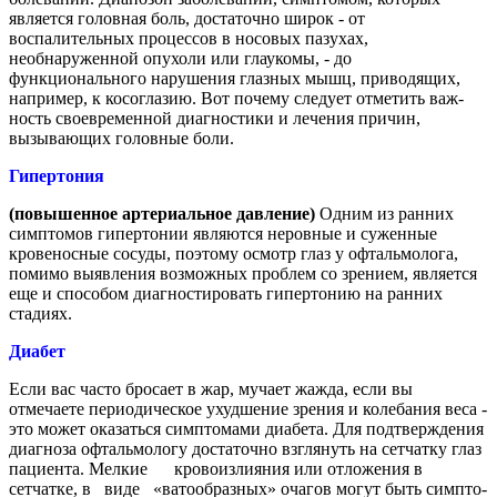
является головная боль, достаточно широк - от
воспалительных процес­сов в носовых пазухах,
необнаруженной опухо­ли или глаукомы, - до
функционального нару­шения глазных мышц, приводящих,
например, к косоглазию. Вот почему следует отметить важ­
ность своевременной диагностики и лечения причин,
вызывающих головные боли.
Гипертония
(
повышенное
артериальное
давление)
Одним из ранних
симптомов гипертонии являются неровные и суженные
кровеносные сосуды, поэтому осмотр глаз у офтальмолога,
помимо выявления возможных проблем со зре­нием, является
еще и способом диагностиро­вать гипертонию на ранних
стадиях.
Диабет
Если вас часто бросает в жар, мучает жажда, если вы
отмечаете периодиче­ское ухудшение зрения и колебания веса -
это мо­жет оказаться симптомами диабета. Для подтвержде­ния
диагноза офтальмоло­гу достаточно взглянуть на сетчатку глаз
пациента. Мелкие кровоизлияния или отложения в
сетчатке, в виде «ватообразных» очагов могут быть симпто­